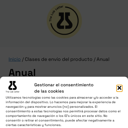
Inicio
/ Clases de envío del producto / Anual
Anual
Gestionar el consentimiento
Para las suscripciones anuales
de las cookies
Utilizamos tecnologías como las cookies para almacenar y/o acceder a la
información del dispositivo. Lo hacemos para mejorar la experiencia de
No se han encontrado productos
navegación y para mostrar anuncios (no) personalizados. El
consentimiento a estas tecnologías nos permitirá procesar datos como el
que coincidan con tu selección.
comportamiento de navegación o los ID's únicos en este sitio. No
consentir o retirar el consentimiento, puede afectar negativamente a
ciertas características y funciones.