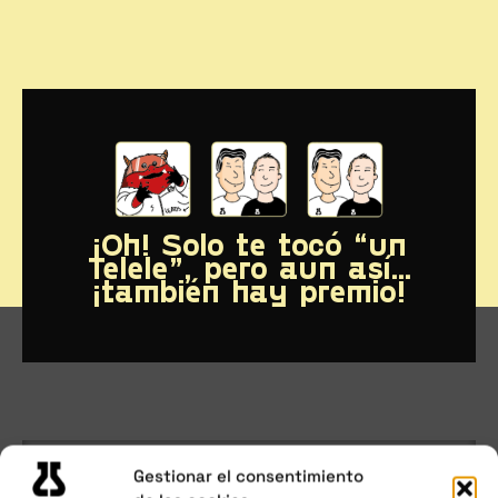
¡Oh! Solo te tocó “un
Telele”, pero aun así…
¡también hay premio!
Javi ha grabado un audio explicando por qué
Gestionar el consentimiento
The Lab Letter
tiene una revista y tres audios