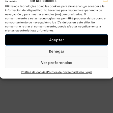
de las cookies
como oferta. Entenderás por qué cada audio
Utilizamos tecnologías como las cookies para almacenar y/o acceder a la
información del dispositivo. Lo hacemos para mejorar la experiencia de
es como es, por qué una revista física y por qué
navegación y para mostrar anuncios (no) personalizados. El
el contenido es principalmente a través de
consentimiento a estas tecnologías nos permitirá procesar datos como el
comportamiento de navegación o los ID's únicos en este sitio. No
invitados.
consentir o retirar el consentimiento, puede afectar negativamente a
ciertas características y funciones.
Aceptar
La estrategia de entrega de producto de
The
Lab Letter
… al descubierto.
Denegar
Reproductor
Ver preferencias
00:00
00:00
de
audio
Política de cookies
Política de privacidad
Aviso Legal