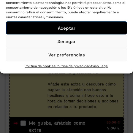
consentimiento a estas tecnologías nos permitirá procesar datos como el
comportamiento de navegación o los ID's únicos en este sitio. No
Fecha de
CVV
*
consentir o retirar el consentimiento, puede afectar negativamente a
caducidad
*
ciertas características y funciones.
Aceptar
Denegar
¿Quieres descubrir el "poder
Ver preferencias
del veneno"?
Política de cookies
Política de privacidad
Aviso Legal
Una página de ventas en la que
inviertes 1€ y recibes 7€
Añade este extra y descubre cómo
captar la atención con buenos
headlines y cómo influye esto a la
hora de tomar decisiones y acciones
en relación a tu producto.
25,00
€
Me gusta, añádelo como
9,00
€
extra