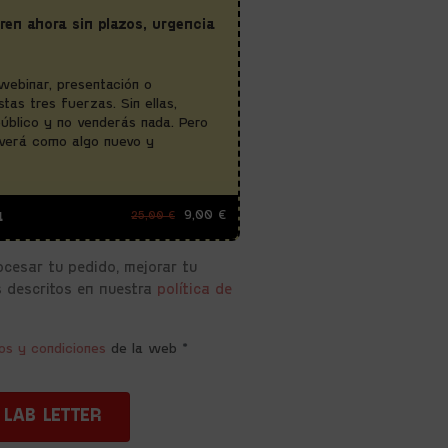
en ahora sin plazos, urgencia
 webinar, presentación o
tas tres fuerzas. Sin ellas,
público y no venderás nada. Pero
e verá como algo nuevo y
9,00
€
a
25,00
€
ocesar tu pedido, mejorar tu
s descritos en nuestra
política de
os y condiciones
de la web
*
LAB LETTER