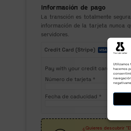
Información de pago
La transción es totalmente segura
información de la tarjeta nunca q
servidores.
Credit Card (Stripe)
Utilizamos 
Pay with your credit card via Stri
hacemos pa
consentimi
Número de tarjeta
*
navegación 
negativame
Fecha de caducidad
*
C
¿Quieres descubrir "E