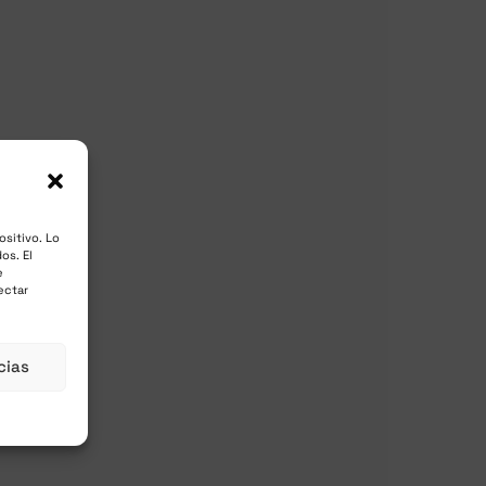
ositivo. Lo
os. El
e
ectar
cias