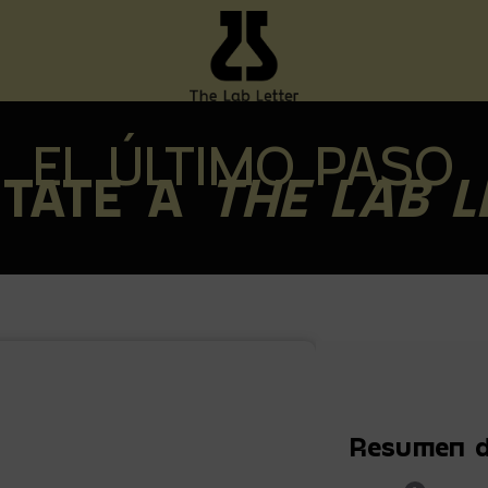
EL ÚLTIMO PASO
TATE A
THE LAB L
Resumen d