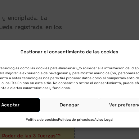
 y encriptada. La
ueda registrada en los
Gestionar el consentimiento de las cookies
tecnologías como las cookies para almacenar y/o acceder a la información del disp
pe
ra mejorar la experiencia de navegación y para mostrar anuncios (no) personalizad
ento a estas tecnologías nos permitirá procesar datos como el comportamiento d
o los ID's únicos en este sitio. No consentir o retirar el consentimiento, puede af
nte a ciertas características y funciones.
VV
*
Aceptar
Denegar
Ver preferen
Política de cookies
Política de privacidad
Aviso Legal
l Poder de las 3 Fuerzas"?