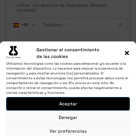
Utilizar una dirección de facturación diferente
(opcional)
+34
Información de pago
Gestionar el consentimiento
La transción es totalmente segura y
de las cookies
Utilizamos tecnologías como las cookies para almacenar y/o acceder a la
encriptada. La información de la tarjeta
información del dispositivo. Lo hacemos para mejorar la experiencia de
nunca queda registrada en los servidores.
navegación y para mostrar anuncios (no) personalizados. El
consentimiento a estas tecnologías nos permitirá procesar datos como el
comportamiento de navegación o los ID's únicos en este sitio. No
Credit Card (Stripe)
consentir o retirar el consentimiento, puede afectar negativamente a
ciertas características y funciones.
Aceptar
Pay with your credit card via Stripe
Denegar
Número de tarjeta
*
Ver preferencias