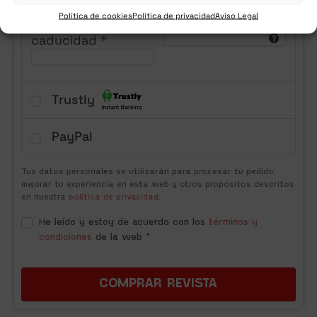
Política de cookies
Política de privacidad
Aviso Legal
Fecha de
CVV
*
caducidad
*
Trustly
PayPal
Tus datos personales se utilizarán para procesar tu pedido,
mejorar tu experiencia en esta web y otros propósitos descritos
en nuestra
política de privacidad
.
He leído y estoy de acuerdo con los
términos y
condiciones
de la web
*
COMPRAR REVISTA