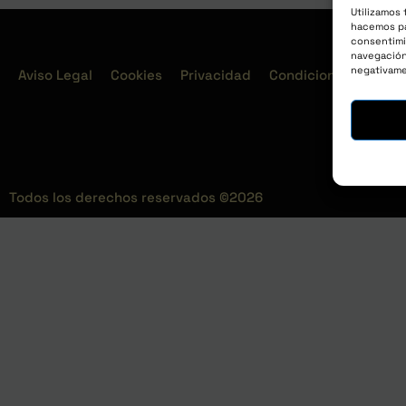
Utilizamos 
hacemos pa
consentimi
navegación 
negativame
Aviso Legal
Cookies
Privacidad
Condiciones
T
Todos los derechos reservados ©2026