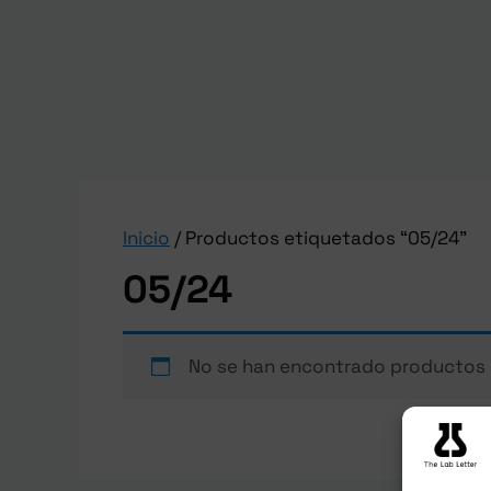
Inicio
/ Productos etiquetados “05/24”
05/24
No se han encontrado productos q