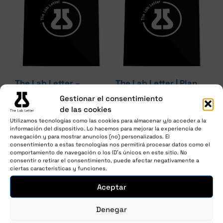
The Lab Letter –
The Lab Letter | Plan
Mensual
Revista | Mensual
Gestionar el consentimiento
52,88
€
50,00
€
impuestos y envío
impuestos y envío
de las cookies
/ mes
el 1º de cada mes
incluidos
incluidos
Utilizamos tecnologías como las cookies para almacenar y/o acceder a la
información del dispositivo. Lo hacemos para mejorar la experiencia de
navegación y para mostrar anuncios (no) personalizados. El
Únete ahora
Únete ahora
consentimiento a estas tecnologías nos permitirá procesar datos como el
comportamiento de navegación o los ID's únicos en este sitio. No
consentir o retirar el consentimiento, puede afectar negativamente a
ciertas características y funciones.
Aceptar
Denegar