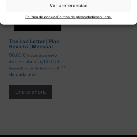
Ver preferencias
Política de cookies
Política de privacidad
Aviso Legal
The Lab Letter | Plan
Revista | Mensual
50,00
€
impuestos y envío
ahora, y
50,00
€
incluidos
el 1º
impuestos y envío incluidos
de cada mes
Únete ahora