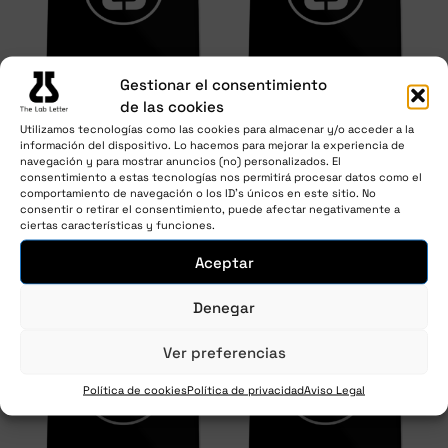
Gestionar el consentimiento
de las cookies
The Lab Letter – Anual
The Lab Letter – Anual
Utilizamos tecnologías como las cookies para almacenar y/o acceder a la
1.125,00
€
1.125,00
€
información del dispositivo. Lo hacemos para mejorar la experiencia de
impuestos y envío
impuestos y envío
navegación y para mostrar anuncios (no) personalizados. El
/ año
/ año
incluidos
incluidos
consentimiento a estas tecnologías nos permitirá procesar datos como el
comportamiento de navegación o los ID's únicos en este sitio. No
consentir o retirar el consentimiento, puede afectar negativamente a
Únete ahora
Únete ahora
ciertas características y funciones.
Aceptar
Denegar
Ver preferencias
Política de cookies
Política de privacidad
Aviso Legal