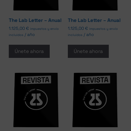
The Lab Letter – Anual
The Lab Letter – Anual
1.125,00
€
1.125,00
€
impuestos y envío
impuestos y envío
/ año
/ año
incluidos
incluidos
Únete ahora
Únete ahora