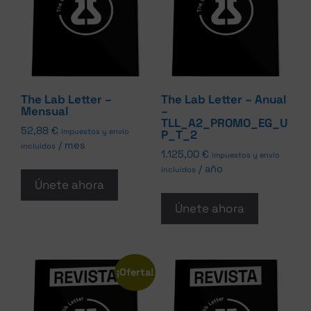
The Lab Letter –
The Lab Letter – Anual
Mensual
–
TLL_A2_PROMO_EG_U
52,88
€
impuestos y envío
P_T_2
/ mes
incluidos
1.125,00
€
impuestos y envío
/ año
incluidos
Únete ahora
Únete ahora
¡Oferta!