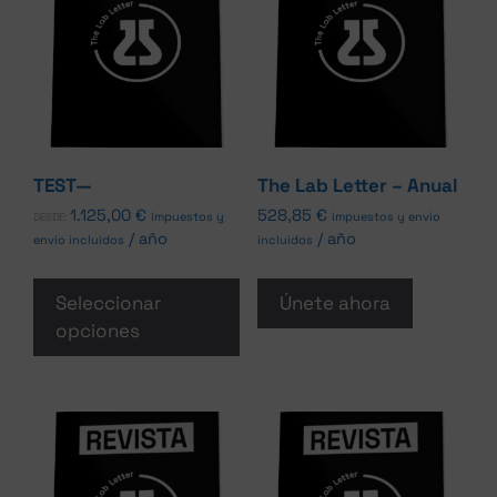
TEST—
The Lab Letter – Anual
1.125,00
€
528,85
€
impuestos y
impuestos y envío
DESDE:
/ año
/ año
envío incluidos
incluidos
Seleccionar
Únete ahora
opciones