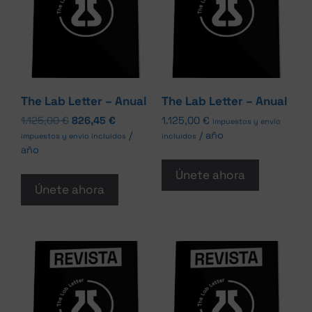
The Lab Letter – Anual
The Lab Letter – Anual
1.125,00
€
826,45
€
1.125,00
€
impuestos y envío
/
/ año
impuestos y envío incluidos
incluidos
año
Únete ahora
Únete ahora