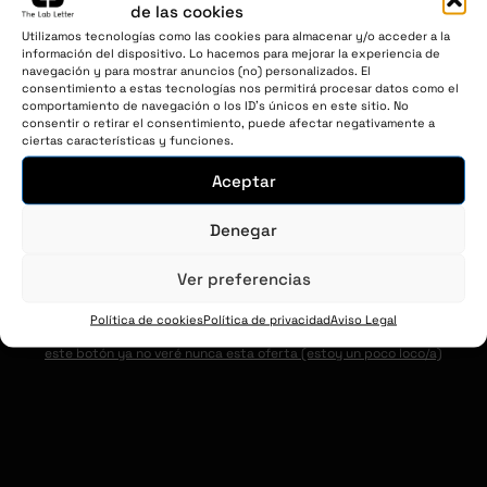
EN 15 DÍAS
de las cookies
Si te gusta, quédate --> Te enviamos
gratis las
Utilizamos tecnologías como las cookies para almacenar y/o acceder a la
dos revistas
y recibirás las 12 siguientes por un
información del dispositivo. Lo hacemos para mejorar la experiencia de
pago único de 1.125€
(
125€/mes
+IVA.
navegación y para mostrar anuncios (no) personalizados. El
93,75€/mes
. Un ahorro del 25% al año)
+IVA
consentimiento a estas tecnologías nos permitirá procesar datos como el
comportamiento de navegación o los ID's únicos en este sitio. No
Si no te gusta, cancela y te quedas con tu
consentir o retirar el consentimiento, puede afectar negativamente a
revista + los bonus gratuitos.
ciertas características y funciones.
Es decir, siempre ganas: o te quedas y ahorras
dinero... o te vas y te quedas con la revista +
Aceptar
bonus.
Denegar
¡SÍ, quiero probar el anual!
Dame el bonus 812en7 + 25% dto + 2
revistas extra
Ver preferencias
No gracias, NO quiero recibir gratis las 2 revistas extra + El bonus
Política de cookies
Política de privacidad
Aviso Legal
812en7 + ahorro de 375€ + IVA al año. Entiendo que al hacer clic
este botón ya no veré nunca esta oferta (estoy un poco loco/a)