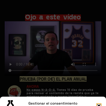
Ojo a este vídeo
PRUEBA (POR 0€) EL PLAN ANUAL
AHORA
No pagas N-A-D-A.
Tienes 15 días de prueba
para revisar el contenido de la revista que ya te
estamos enviando + acceso inmediato y
gratuito al bonus "812 clientes en 7 días".
Gestionar el consentimiento