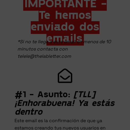
IMPORTANTE -
Te hemos
enviado dos
emails
*Si no te llega a este email en menos de 10
minutos contacta con
telele@thelabletter.com
#1 - Asunto:
[TLL]
¡Enhorabuena! Ya estás
dentro
Este email es la confirmación de que ya
estamos creando tus nuevos usuarios en