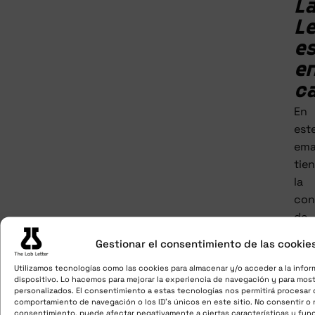
L
Le
e
e
c
En
est
ema
tie
la
con
de
que
Gestionar el consentimiento de las cookie
he
Utilizamos tecnologías como las cookies para almacenar y/o acceder a la infor
rec
dispositivo. Lo hacemos para mejorar la experiencia de navegación y para most
tu
personalizados. El consentimiento a estas tecnologías nos permitirá procesar
comportamiento de navegación o los ID's únicos en este sitio. No consentir o re
ped
consentimiento, puede afectar negativamente a ciertas características y fun