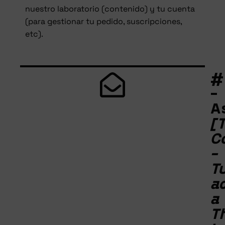
nuestro laboratorio (contenido) y tu cuenta
(para gestionar tu pedido, suscripciones,
etc).
#
-
A
[T
C
-
T
a
a
T