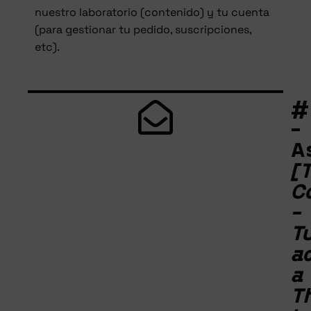
nuestro laboratorio (contenido) y tu cuenta
(para gestionar tu pedido, suscripciones,
etc).
#
-
A
[T
C
-
T
a
a
T