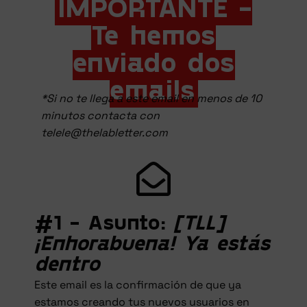
IMPORTANTE -
Te hemos
enviado dos
emails
*Si no te llega a este email en menos de 10
minutos contacta con
telele@thelabletter.com
#1 - Asunto:
[TLL]
¡Enhorabuena! Ya estás
dentro
Este email es la confirmación de que ya
estamos creando tus nuevos usuarios en