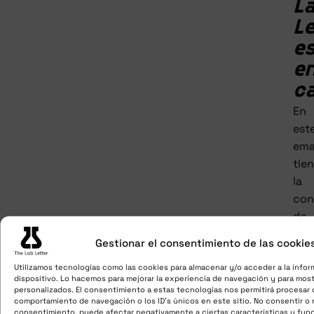
L
Le
e
e
c
En
est
ema
tie
la
con
de
que
Gestionar el consentimiento de las cookie
he
Utilizamos tecnologías como las cookies para almacenar y/o acceder a la infor
rec
dispositivo. Lo hacemos para mejorar la experiencia de navegación y para most
tu
personalizados. El consentimiento a estas tecnologías nos permitirá procesar
comportamiento de navegación o los ID's únicos en este sitio. No consentir o re
ped
consentimiento, puede afectar negativamente a ciertas características y fun