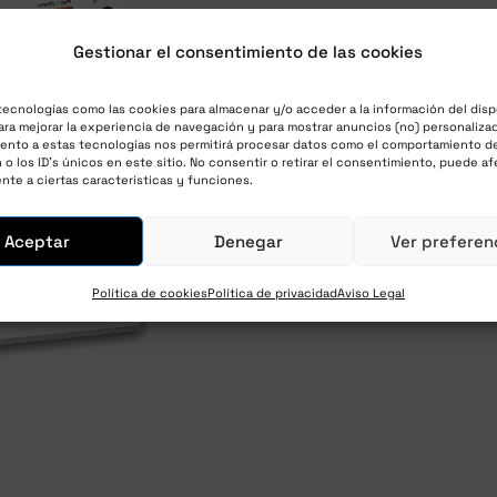
Gestionar el consentimiento de las cookies
The Lab Letter – Anual –
tecnologías como las cookies para almacenar y/o acceder a la información del disp
03/24_SX_A2_GEN
ra mejorar la experiencia de navegación y para mostrar anuncios (no) personalizad
ento a estas tecnologías nos permitirá procesar datos como el comportamiento d
28,85
€
impuestos y envío in
o los ID's únicos en este sitio. No consentir o retirar el consentimiento, puede af
nte a ciertas características y funciones.
Únete ahora
Aceptar
Denegar
Ver preferen
Política de cookies
Política de privacidad
Aviso Legal