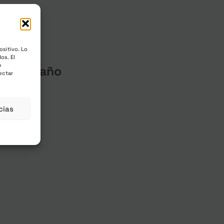
ositivo. Lo
os. El
e
/ año
cluidos
ectar
cias