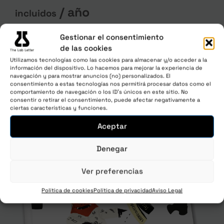
/ año
incluidos
Únete ahora
Gestionar el consentimiento
de las cookies
Utilizamos tecnologías como las cookies para almacenar y/o acceder a la
información del dispositivo. Lo hacemos para mejorar la experiencia de
navegación y para mostrar anuncios (no) personalizados. El
consentimiento a estas tecnologías nos permitirá procesar datos como el
comportamiento de navegación o los ID's únicos en este sitio. No
consentir o retirar el consentimiento, puede afectar negativamente a
ciertas características y funciones.
Aceptar
Denegar
Ver preferencias
Política de cookies
Política de privacidad
Aviso Legal