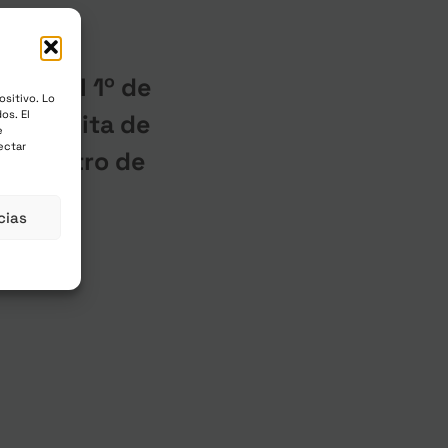
 –
el 1º de
cluidos
ositivo. Lo
os. El
 gratuita de
e
ectar
e registro de
cias