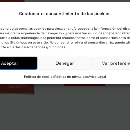
The Lab Letter – Mensual
Gestionar el consentimiento de las cookies
06/24_S1_M2_PROMO
80,00
€
impuestos y envío in
tecnologías como las cookies para almacenar y/o acceder a la información del disp
ra mejorar la experiencia de navegación y para mostrar anuncios (no) personalizad
cada mes con una prueba
ento a estas tecnologías nos permitirá procesar datos como el comportamiento d
o los ID's únicos en este sitio. No consentir o retirar el consentimiento, puede af
un 15 dias y una cuota d
nte a ciertas características y funciones.
80,00
€
Aceptar
Denegar
Ver preferen
Política de cookies
Política de privacidad
Aviso Legal
Únete ahora