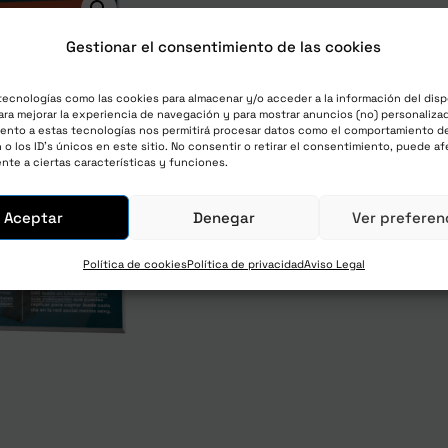
The Lab Letter – Mensual
Gestionar el consentimiento de las cookies
07/24_S1_M2_DT –
100,00
€
tecnologías como las cookies para almacenar y/o acceder a la información del disp
impuestos y envío i
ra mejorar la experiencia de navegación y para mostrar anuncios (no) personalizad
ento a estas tecnologías nos permitirá procesar datos como el comportamiento d
con una prueba gratuita 
o los ID's únicos en este sitio. No consentir o retirar el consentimiento, puede af
nte a ciertas características y funciones.
y una cuota de registro
Aceptar
Denegar
Ver preferen
Únete ahora
Política de cookies
Política de privacidad
Aviso Legal