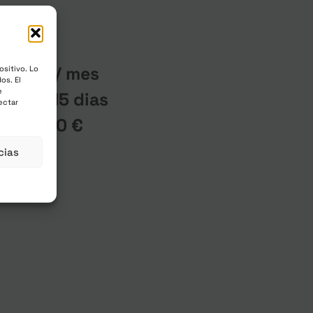
 –
/ mes
ositivo. Lo
ncluidos
os. El
e
de un 15 dias
ectar
 de
25,00
€
cias