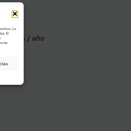
ositivo. Lo
os. El
/ año
 incluidos
e
ectar
cias