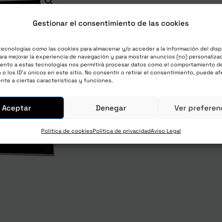
Gestionar el consentimiento de las cookies
The Lab Letter – Anual
tecnologías como las cookies para almacenar y/o acceder a la información del disp
ra mejorar la experiencia de navegación y para mostrar anuncios (no) personalizad
1.125,00
€
impuestos y envío
ento a estas tecnologías nos permitirá procesar datos como el comportamiento d
o los ID's únicos en este sitio. No consentir o retirar el consentimiento, puede af
nte a ciertas características y funciones.
Únete ahora
Aceptar
Denegar
Ver preferen
Política de cookies
Política de privacidad
Aviso Legal