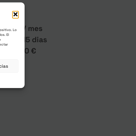
l
/ mes
ncluidos
ositivo. Lo
os. El
de un 15 dias
e
ectar
 de
25,00
€
cias