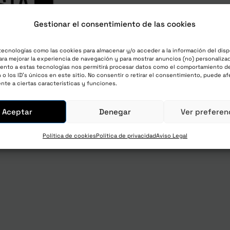
Gestionar el consentimiento de las cookies
The Lab Letter – Mensua
125,00
€
impuestos y envío i
tecnologías como las cookies para almacenar y/o acceder a la información del disp
ra mejorar la experiencia de navegación y para mostrar anuncios (no) personalizad
con una prueba gratuita 
ento a estas tecnologías nos permitirá procesar datos como el comportamiento d
o los ID's únicos en este sitio. No consentir o retirar el consentimiento, puede af
y una cuota de registro
nte a ciertas características y funciones.
Aceptar
Denegar
Ver preferen
Únete ahora
Política de cookies
Política de privacidad
Aviso Legal