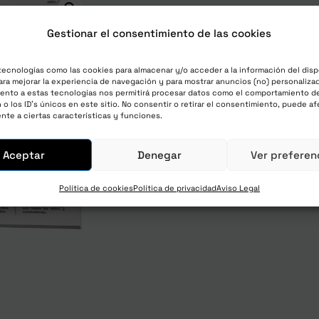
Gestionar el consentimiento de las cookies
tecnologías como las cookies para almacenar y/o acceder a la información del disp
The Lab Letter – Viral Ad
ra mejorar la experiencia de navegación y para mostrar anuncios (no) personalizad
ento a estas tecnologías nos permitirá procesar datos como el comportamiento d
60,00
€
o los ID's únicos en este sitio. No consentir o retirar el consentimiento, puede af
impuestos y envío in
nte a ciertas características y funciones.
Sin existencias
Aceptar
Denegar
Ver preferen
Política de cookies
Política de privacidad
Aviso Legal