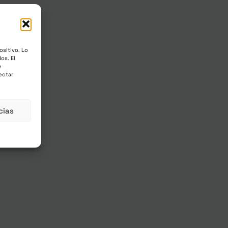
ositivo. Lo
s
os. El
e
ectar
cluidos
cias