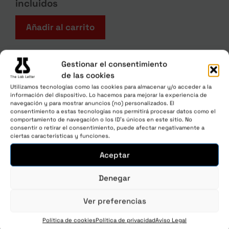
incluidos
Añadir al carrito
Gestionar el consentimiento
de las cookies
Utilizamos tecnologías como las cookies para almacenar y/o acceder a la
¡Oferta!
información del dispositivo. Lo hacemos para mejorar la experiencia de
navegación y para mostrar anuncios (no) personalizados. El
consentimiento a estas tecnologías nos permitirá procesar datos como el
comportamiento de navegación o los ID's únicos en este sitio. No
consentir o retirar el consentimiento, puede afectar negativamente a
ciertas características y funciones.
Aceptar
Denegar
Ver preferencias
Política de cookies
Política de privacidad
Aviso Legal