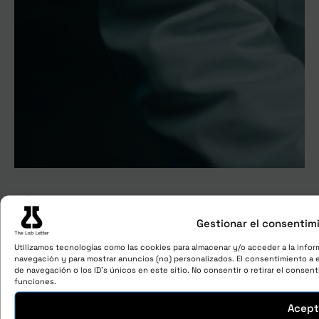
Cómo hacer publicidad sin descuentos y
multiplicar X4 tu alcance en redes con un
Gestionar el consentim
simple cambio
Más atención + clientes:
para que la gente te
Utilizamos tecnologías como las cookies para almacenar y/o acceder a la infor
compre, primero necesitas que te atiendan… y
navegación y para mostrar anuncios (no) personalizados. El consentimiento a
de navegación o los ID's únicos en este sitio. No consentir o retirar el conse
te damos una forma de hacerlo que los
funciones.
periódicos y revistas usan cada día para
Acept
engancharte a las noticias.