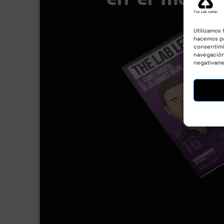
en el merca
Utilizamos 
hacemos pa
consentimi
navegación 
negativame