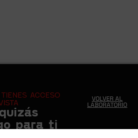
O TIENES ACCESO
VOLVER AL
VISTA
LABORATORIO
 quizás
o para ti