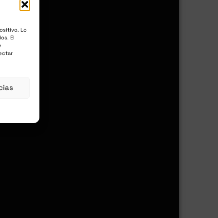
ositivo. Lo
os. El
e
ectar
cias