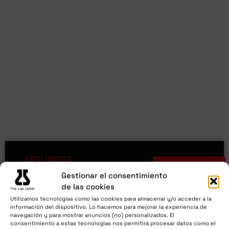
¡UPS! PARECE
QUIERO
VOLVER AL
QUE NO
LABORATORIO
Gestionar el consentimiento
TIENES
LA
ACCESO A
de las cookies
REVISTA
ESTA REVISTA
Utilizamos tecnologías como las cookies para almacenar y/o acceder a la
Aunque...
información del dispositivo. Lo hacemos para mejorar la experiencia de
quizás
navegación y para mostrar anuncios (no) personalizados. El
tengamos
consentimiento a estas tecnologías nos permitirá procesar datos como el