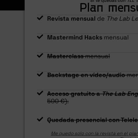
Si te quedas con
TLL 1
Plan mens
Revista mensual
de
The Lab Le
Mastermind Hacks
mensual
Masterclass
mensual
Backstage en vídeo/audio
men
Acceso gratuito a
The Lab En
500 €).
Quedada presencial con Telele
Me quedo solo con la revista en el pla