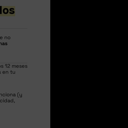
los
ue no
nas
os 12 meses
s en tu
nciona (y
cidad,