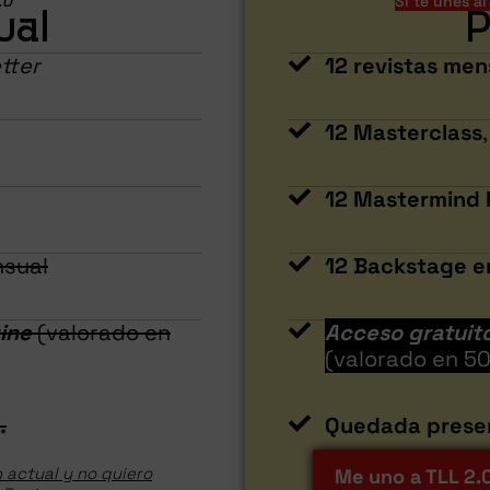
.0
Si te unes a
ual
P
tter
12 revistas me
12 Masterclass
12 Mastermind
sual
12 Backstage e
gine
(valorado en
Acceso gratuit
(valorado en 5
.
Quedada presenc
n actual y no quiero
Me uno a TLL 2.0