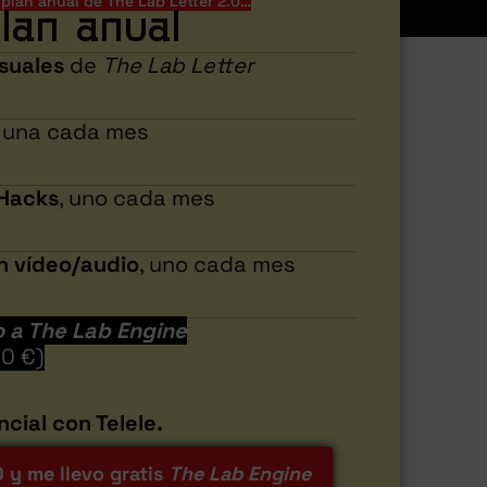
l plan anual de The Lab Letter 2.0…
lan anual
nsuales
de
The Lab Letter
, una cada mes
 Hacks
, uno cada mes
n vídeo/audio
, uno cada mes
o a The Lab Engine
00 €)
ial con Telele.
 y me llevo gratis
The Lab Engine