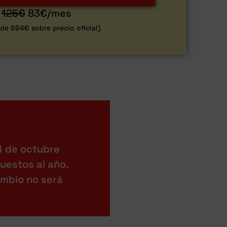
125€
83€/mes
 de 664€ sobre precio oficial)
 4 de octubre
puestos al año.
ambio no será