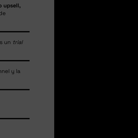
 upsell,
 de
s un
trial
nel y la