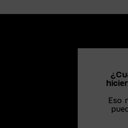
¿Cuá
hicie
Eso 
pue