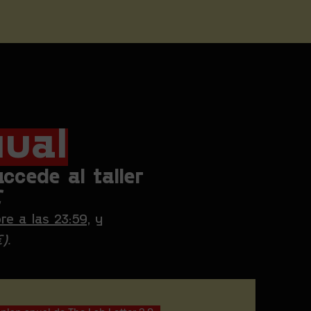
nual
ccede al taller
€
re a las 23:59,
y
).