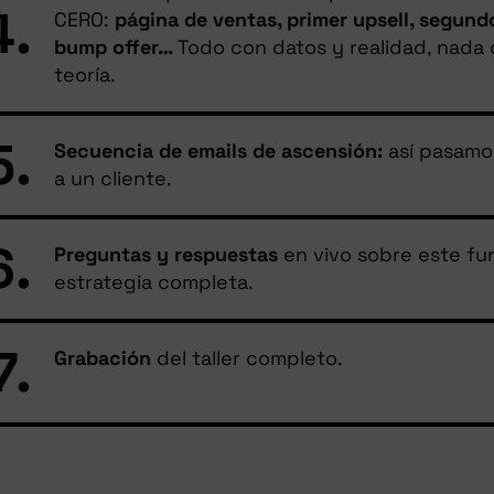
4.
CERO:
página de ventas, primer upsell, segundo
bump offer…
Todo con datos y realidad, nada
teoría.
5.
Secuencia de emails de ascensión:
así pasamo
a un cliente.
6.
Preguntas y respuestas
en vivo sobre este fun
estrategia completa.
7.
Grabación
del taller completo.