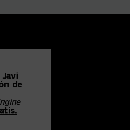
 Javi
ión de
ngine
atis.