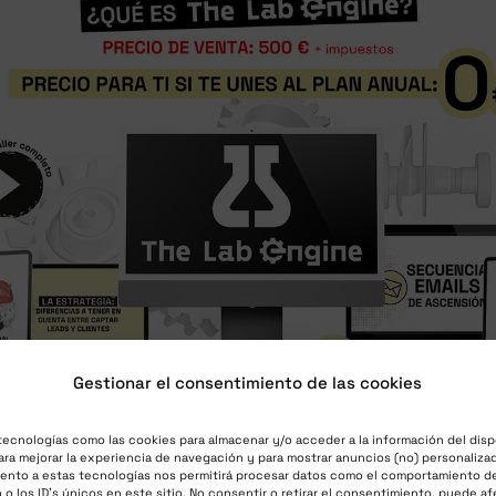
Gestionar el consentimiento de las cookies
tecnologías como las cookies para almacenar y/o acceder a la información del disp
ra mejorar la experiencia de navegación y para mostrar anuncios (no) personalizad
os y te entregamos nuestro funnel de captación de cli
ento a estas tecnologías nos permitirá procesar datos como el comportamiento d
o los ID's únicos en este sitio. No consentir o retirar el consentimiento, puede af