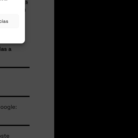
ntes al mes
a las 16:00
cias
:
ias a
oogle:
oste