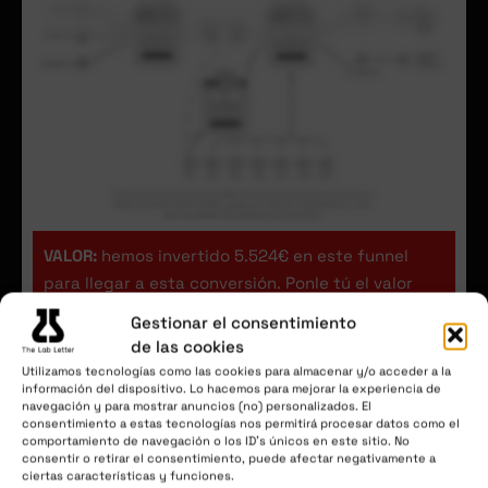
VALOR:
hemos invertido 5.524€ en este funnel
para llegar a esta conversión. Ponle tú el valor
que te merece.
Gestionar el consentimiento
de las cookies
Utilizamos tecnologías como las cookies para almacenar y/o acceder a la
información del dispositivo. Lo hacemos para mejorar la experiencia de
CONTENIDO #2
navegación y para mostrar anuncios (no) personalizados. El
consentimiento a estas tecnologías nos permitirá procesar datos como el
Rober fue a Brasil a un mastermind de
comportamiento de navegación o los ID's únicos en este sitio. No
25.000€ y volvió con 17 aprendizajes de
consentir o retirar el consentimiento, puede afectar negativamente a
ciertas características y funciones.
los mayores creadores e infoproductores