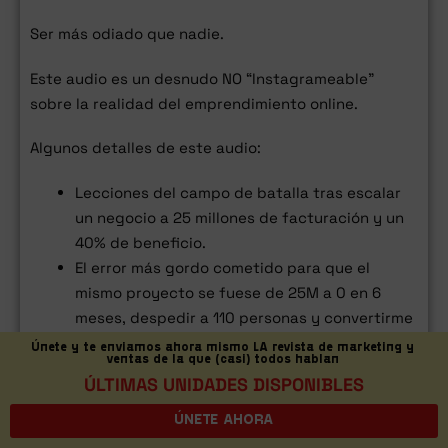
Ser más odiado que nadie.
Este audio es un desnudo NO “Instagrameable”
sobre la realidad del emprendimiento online.
Algunos detalles de este audio:
Lecciones del campo de batalla tras escalar
un negocio a 25 millones de facturación y un
40% de beneficio.
El error más gordo cometido para que el
mismo proyecto se fuese de 25M a 0 en 6
meses, despedir a 110 personas y convertirme
en una de las personas más odiadas de
Únete y te enviamos ahora mismo LA revista de marketing y
ventas de la que (casi) todos hablan
Internet.
ÚLTIMAS UNIDADES DISPONIBLES
La clave que me ha permitido tener una salud
mental a prueba de bombas, sin terapia.
ÚNETE AHORA
El plan de ahora para ir de 0 a 50 millones.