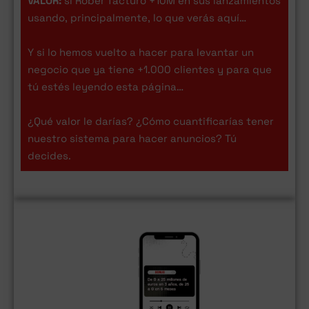
VALOR:
si Rober facturó +10M en sus lanzamientos
usando, principalmente, lo que verás aquí…
Y si lo hemos vuelto a hacer para levantar un
negocio que ya tiene +1.000 clientes y para que
tú estés leyendo esta página…
¿Qué valor le darías? ¿Cómo cuantificarías tener
nuestro sistema para hacer anuncios? Tú
decides.