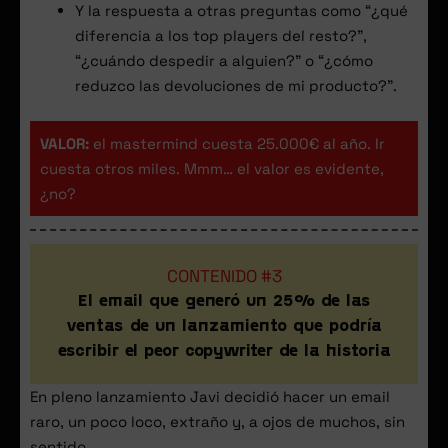
Y la respuesta a otras preguntas como “¿qué
diferencia a los top players del resto?”,
“¿cuándo despedir a alguien?” o “¿cómo
reduzco las devoluciones de mi producto?”.
VALOR:
el mastermind cuesta 25.000€ al año. Ir
cuesta otros miles. Mmm… el valor es evidente,
¿no?
CONTENIDO #3
El email que generó un 25% de las
ventas de un lanzamiento que podría
escribir el peor copywriter de la historia
En pleno lanzamiento Javi decidió hacer un email
raro, un poco loco, extraño y, a ojos de muchos, sin
sentido…