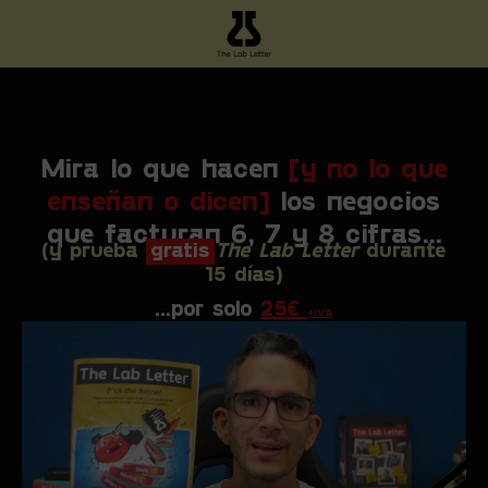
Mira lo que hacen
[y no lo que
enseñan o dicen]
los negocios
que facturan 6, 7 y 8 cifras...
(y prueba
gratis
The Lab Letter
durante
15 días)
...por solo
25€
+IVA