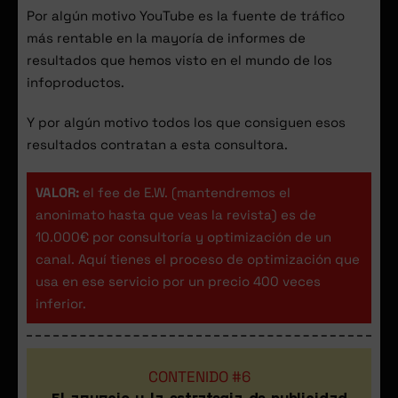
Por algún motivo YouTube es la fuente de tráfico
más rentable en la mayoría de informes de
resultados que hemos visto en el mundo de los
infoproductos.
Y por algún motivo todos los que consiguen esos
resultados contratan a esta consultora.
VALOR:
el fee de E.W. (mantendremos el
anonimato hasta que veas la revista) es de
10.000€ por consultoría y optimización de un
canal. Aquí tienes el proceso de optimización que
usa en ese servicio por un precio 400 veces
inferior.
CONTENIDO #6