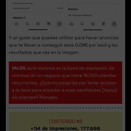
Y un guion que puedes utilizar para hacer anuncios
que te llevan a conseguir esos 0,08€ por lead y los
resultados que ves en la imagen.
VALOR:
este sistema es la base de captación de
clientes de un negocio que tiene 15.000 clientes
recurrentes. ¿Cuánto pagarías por tener acceso
a la llave para acceder a esas cantidades (locas)
de clientes? Piénsalo.
CONTENIDO #5
+1M de impresiones, 177.000