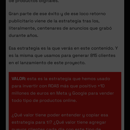
de productos digitales.
Gran parte de ese éxito y de ese loco retorno
publicitario viene de la estrategia tras los,
literalmente, centenares de anuncios que grabó
durante años.
Esa estrategia es la que verás en este contenido. Y
es la misma que usamos para generar 815 clientes
en el lanzamiento de este proyecto.
VALOR:
esta es la estrategia que hemos usado
para invertir con ROAS más que positivo +10
millones de euros en Meta y Google para vender
todo tipo de productos online.
¿Qué valor tiene poder entender y copiar esa
estrategia para ti? ¿Qué valor tiene agregar
nuevos clientes cada día con este tipo de