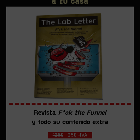
a tu casa
Revista
F*ck the Funnel
y todo su contenido extra
125€
25€ +IVA