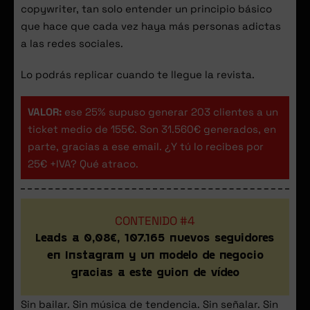
copywriter, tan solo entender un principio básico
que hace que cada vez haya más personas adictas
a las redes sociales.
Lo podrás replicar cuando te llegue la revista.
VALOR:
ese 25% supuso generar 203 clientes a un
ticket medio de 155€. Son 31.560€ generados, en
parte, gracias a ese email. ¿Y tú lo recibes por
25€ +IVA? Qué atraco.
CONTENIDO #4
Leads a 0,08€, 107.165 nuevos seguidores
en Instagram y un modelo de negocio
gracias a este guion de vídeo
Sin bailar. Sin música de tendencia. Sin señalar. Sin