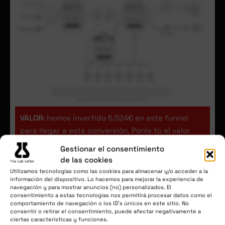
VALOR:
hemos invertido 5.524€ en este funnel
para llegar a esta conversión. Ponle tú el valor
que te merece.
Gestionar el consentimiento
de las cookies
Utilizamos tecnologías como las cookies para almacenar y/o acceder a la
información del dispositivo. Lo hacemos para mejorar la experiencia de
CONTENIDO #2
navegación y para mostrar anuncios (no) personalizados. El
consentimiento a estas tecnologías nos permitirá procesar datos como el
Rober fue a Brasil a un mastermind de
comportamiento de navegación o los ID's únicos en este sitio. No
25.000€ y volvió con 17 aprendizajes de
consentir o retirar el consentimiento, puede afectar negativamente a
ciertas características y funciones.
los mayores creadores e infoproductores