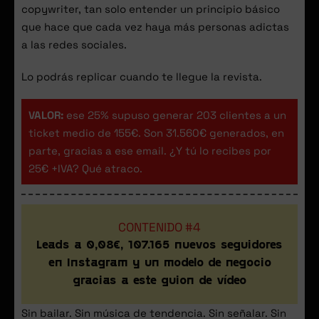
copywriter, tan solo entender un principio básico
que hace que cada vez haya más personas adictas
a las redes sociales.
Lo podrás replicar cuando te llegue la revista.
VALOR:
ese 25% supuso generar 203 clientes a un
ticket medio de 155€. Son 31.560€ generados, en
parte, gracias a ese email. ¿Y tú lo recibes por
25€ +IVA? Qué atraco.
CONTENIDO #4
Leads a 0,08€, 107.165 nuevos seguidores
en Instagram y un modelo de negocio
gracias a este guion de vídeo
Sin bailar. Sin música de tendencia. Sin señalar. Sin