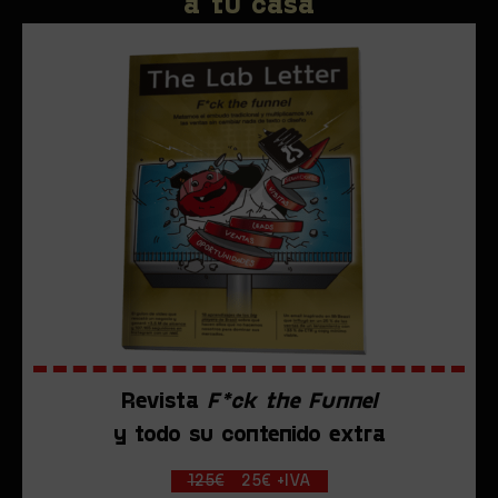
a tu casa
Revista
F*ck the Funnel
y todo su contenido extra
125€
25€ +IVA