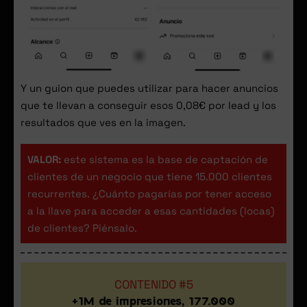
Y un guion que puedes utilizar para hacer anuncios
que te llevan a conseguir esos 0,08€ por lead y los
resultados que ves en la imagen.
VALOR:
este sistema es la base de captación de
clientes de un negocio que tiene 15.000 clientes
recurrentes. ¿Cuánto pagarías por tener acceso
a la llave para acceder a esas cantidades (locas)
de clientes? Piénsalo.
CONTENIDO #5
+1M de impresiones, 177.000