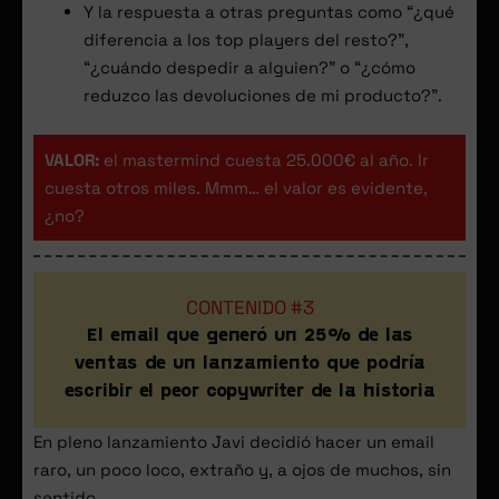
Y la respuesta a otras preguntas como “¿qué
diferencia a los top players del resto?”,
“¿cuándo despedir a alguien?” o “¿cómo
reduzco las devoluciones de mi producto?”.
VALOR:
el mastermind cuesta 25.000€ al año. Ir
cuesta otros miles. Mmm… el valor es evidente,
¿no?
CONTENIDO #3
El email que generó un 25% de las
ventas de un lanzamiento que podría
escribir el peor copywriter de la historia
En pleno lanzamiento Javi decidió hacer un email
raro, un poco loco, extraño y, a ojos de muchos, sin
sentido…