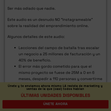
Ser más odiado que nadie.
Este audio es un desnudo NO “Instagrameable”
sobre la realidad del emprendimiento online.
Algunos detalles de este audio:
Lecciones del campo de batalla tras escalar
un negocio a 25 millones de facturación y un
40% de beneficio.
El error más gordo cometido para que el
mismo proyecto se fuese de 25M a 0 en 6
meses, despedir a 110 personas y convertirme
en una de las personas más odiadas de
Únete y te enviamos ahora mismo LA revista de marketing y
ventas de la que (casi) todos hablan
Internet.
ÚLTIMAS UNIDADES DISPONIBLES
La clave que me ha permitido tener una salud
mental a prueba de bombas, sin terapia.
ÚNETE AHORA
El plan de ahora para ir de 0 a 50 millones.