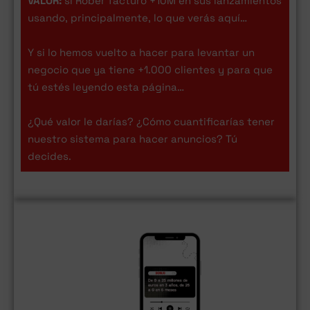
VALOR:
si Rober facturó +10M en sus lanzamientos
usando, principalmente, lo que verás aquí…
Y si lo hemos vuelto a hacer para levantar un
negocio que ya tiene +1.000 clientes y para que
tú estés leyendo esta página…
¿Qué valor le darías? ¿Cómo cuantificarías tener
nuestro sistema para hacer anuncios? Tú
decides.