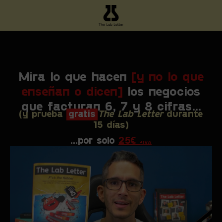
Mira lo que hacen
[y no lo que
enseñan o dicen]
los negocios
que facturan 6, 7 y 8 cifras...
(y prueba
gratis
The Lab Letter
durante
15 días)
...por solo
25€
+IVA