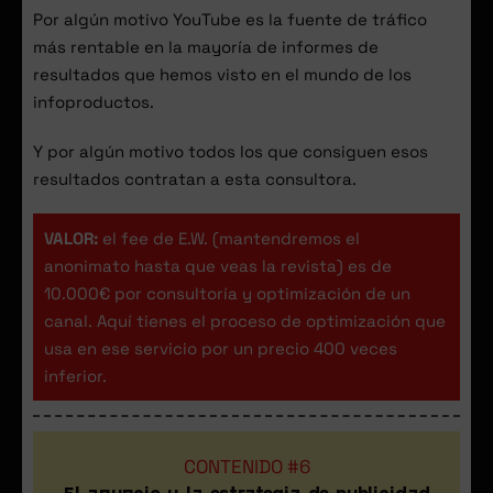
Por algún motivo YouTube es la fuente de tráfico
más rentable en la mayoría de informes de
resultados que hemos visto en el mundo de los
infoproductos.
Y por algún motivo todos los que consiguen esos
resultados contratan a esta consultora.
VALOR:
el fee de E.W. (mantendremos el
anonimato hasta que veas la revista) es de
10.000€ por consultoría y optimización de un
canal. Aquí tienes el proceso de optimización que
usa en ese servicio por un precio 400 veces
inferior.
CONTENIDO #6