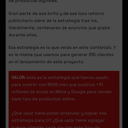
de productos digitales.
Gran parte de ese éxito y de ese loco retorno
publicitario viene de la estrategia tras los,
literalmente, centenares de anuncios que grabó
durante años.
Esa estrategia es la que verás en este contenido. Y
es la misma que usamos para generar 815 clientes
en el lanzamiento de este proyecto.
VALOR:
esta es la estrategia que hemos usado
para invertir con ROAS más que positivo +10
millones de euros en Meta y Google para vender
todo tipo de productos online.
¿Qué valor tiene poder entender y copiar esa
estrategia para ti? ¿Qué valor tiene agregar
nuevos clientes cada día con este tipo de