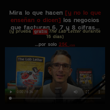
Mira lo que hacen
[y no lo que
enseñan o dicen]
los negocios
que facturan 6, 7 y 8 cifras...
(y prueba
gratis
The Lab Letter
durante
15 días)
...por solo
25€
+IVA