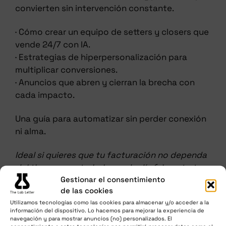
convierten sin intervención constante.
· Cómo crear un equipo de setters y closers que
vende 24/7 con IA.
· Estrategias de hiperpersonalización para
multiplicar conversiones.
· Anuncios que abren y cierran la brecha con
cada impacto.
Una guía para automatizar sin perder conexión
ni alma.
Ideal si quieres que tu facturación no dependa
del tiempo que trabajas cada día (ni contratar
Gestionar el consentimiento
equipo extra).
de las cookies
Utilizamos tecnologías como las cookies para almacenar y/o acceder a la
VER ÍNDICE
información del dispositivo. Lo hacemos para mejorar la experiencia de
navegación y para mostrar anuncios (no) personalizados. El