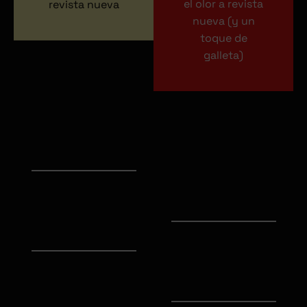
el olor a revista
revista nueva
nueva (y un
toque de
galleta)
25
€
30
€
50
€
60
€
Revista
en PDF
Revista
en PDF
Recursos en
la
plataforma
Recursos en
la
Revista
plataforma
en formato
físico