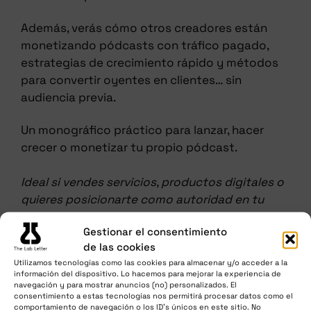
Además, verás cómo otros creadores están
monetizando pódcasts con tráfico pagado,
estrategias de crecimiento rápido y métodos
para convertir oyentes en clientes… sin
audiencia previa.
Un monográfico práctico para lanzar, hacer
crecer o monetizar tu propio pódcast.
Ideal si vendes servicios, productos digitales o
quieres posicionarte como autoridad en tu
sector.
Gestionar el consentimiento
de las cookies
VER ÍNDICE
Utilizamos tecnologías como las cookies para almacenar y/o acceder a la
información del dispositivo. Lo hacemos para mejorar la experiencia de
navegación y para mostrar anuncios (no) personalizados. El
consentimiento a estas tecnologías nos permitirá procesar datos como el
comportamiento de navegación o los ID's únicos en este sitio. No